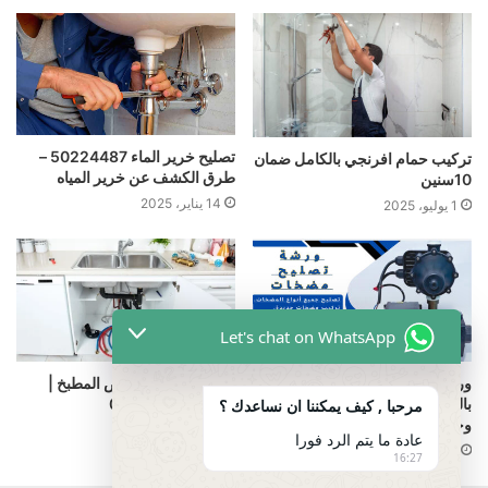
تصليح خرير الماء 50224487‬ –
تركيب حمام افرنجي بالکامل ضمان
طرق الكشف عن خرير المياه
10سنین
14 يناير، 2025
1 يوليو، 2025
Let's chat on WhatsApp
ورشة تصليح مضخات المياه
تسليك ماسورة حوض المطبخ |
بالكويت 50224487: احترافية
0096550224487
مرحبا , كيف يمكننا ان نساعدك ؟
وخبرة
25 فبراير، 2025
عادة ما يتم الرد فورا
21 أغسطس، 2024
16:27