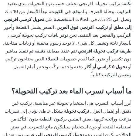
تكلفة تركيب تحويلة افرنجي تختلف حسب نوع التحويلة، مدى تعقيد
التركيب، وحالة الصرف بالموقع. في الكويت، تبدأ الأسعار من 10 د.ك
وتصل إلى 25 د.ك في الحالات المتخصصة مثل
تحويل كرسي افرنجي
إلى معلق
أو
تركيب افرنجي فوق العربي
. السعر يشمل القطعة وأجور
التركيب والفحص بعد التنفيذ. نحن نوفر باقات تركيب تحويلة كرسي
بأسعار ثابتة وتشمل كل شيء. لا توجد رسوم مخفية أو زيادات مفاجئة.
طريقة تركيب تحويلة افرنجي
تتم عندنا بمعاينة دقيقة ثم تنفيذ مباشر
دون تكسير أو ضرر. كما نُقدم خصومات للعملاء الذين يحتاجون تركيب
أو
تحويل ٥ كراسي أو أكثر
دفعة واحدة. نركّب ونختبر أمام العميل
ونضمن التركيب كتابياً.
ما أسباب تسرب الماء بعد تركيب التحويلة؟
أبرز أسباب التسرب هي استخدام تحويلة غير مناسبة، تركيب غير
دقيق، أو إهمال العزل.
تركيب تحويلة
بشكل خاطئ يؤدي إلى تسربات
مزعجة ورائحة كريهة. بعض الفنيين يركبون القطعة بدون التأكد من
استقامة الفتحة أو دون استخدام سيليكون مانع للتسرب. في بعض
الحالات، يكون السبب هو
تحويل كرسي افرنجي إلى عربي
دون تعديل