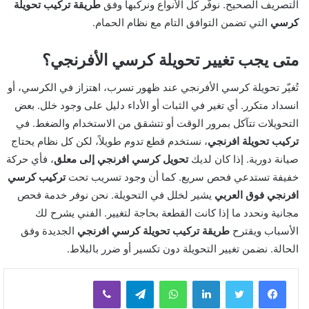
التصريف الصحيح. نوفّر كل الأنواع ونركبها وفق
طريقة تركيب تحويلة
كرسي
التي تضمن التوافق التام مع نظام الحمام.
متى يجب تغيير تحويلة كرسي الأفرنجي؟
تُغيّر تحويلة كرسي الأفرنجي عند ظهور تسرب، اهتزاز في الكرسي، أو
انسداد متكرر. أي تغير في الثبات أو الأداء دليل على وجود خلل. بعض
التحويلات تتآكل بمرور الوقت أو تتشقق من الاستخدام والضغط. في
تركيب تحويلة افرنجي
، نستخدم قطع تدوم طويلاً، لكن كل نظام يحتاج
صيانة دورية. إذا كان لديك
تحويل كرسي افرنجي إلى معلق
، فأي حركة
خفيفة تستدعي فحص سريع. كما أن وجود تسريب تحت
تركيب كرسي
افرنجي فوق العربي
يشير لخلل في التحويلة. نحن نوفر خدمة فحص
مجانية ونحدد ما إذا كانت القطعة بحاجة لتغيير. الفني يشرح لك
الأسباب ويقترح
طريقة تركيب تحويلة كرسي افرنجي
الجديدة وفق
الحالة. نضمن تغيير التحويلة دون تكسير أو ضرر بالبلاط.
لينكدإن
واتساب
تيلقرام
ڤايبر