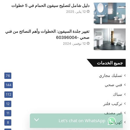
دليل شامل لتصليح سيفون الحمام في 5 خطوات
12 يناير، 2025
تغيير جلدة السيفون: الخطوات وأهم النصائح من فني
صحي -60396004
12 نوفمبر، 2024
جميع الخدمات
تسليك مجاري
76
فني صحي
144
سباك
112
Let's chat on WhatsApp
ترکیب فلتر
12
غير مصنف
11
مرحبا , كيف يمكننا ان نساعدك ؟
كهربائي
8