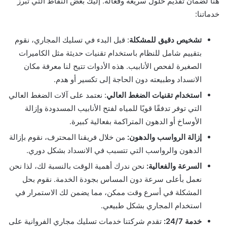
هنا لضمان تقديم حلول سريعة وفعالة. إليك بعض النقاط التي تبرز
خدماتنا:
تشخيص دقيق للمشكلة
: قبل البدء في تسليك المجاري، نقوم
بتقييم شامل للنظام باستخدام تقنيات حديثة مثل الكاميرات
الصغيرة لفحص الأنابيب. هذه الأدوات تتيح لنا معرفة مكان
الانسداد وطبيعته دون الحاجة إلى تكسير أو هدم.
استخدام تقنيات الضغط العالي
: نعتمد على آلات الضغط العالي
التي توفر تدفقًا قويًا للمياه لفتح الأنابيب المسدودة وإزالة
الأوساخ أو الدهون المتراكمة بفعالية كبيرة.
إزالة الرواسب والدهون:
من خلال فريقنا المحترف، نقوم بإزالة
الدهون والرواسب التي تتسبب في الانسداد بشكل دوري.
السرعة والفعالية:
نحن ندرك أهمية الوقت بالنسبة لك، لذا نحن
نعمل بأعلى سرعة دون المساس بجودة الخدمة. نقوم بحل
المشكلة في أسرع وقت ممكن، مما يضمن لك الاستمرار في
استخدام المجاري بشكل طبيعي.
خدمة 24/7:
تقدم شركتنا خدمات تسليك مجاري الفروانية على