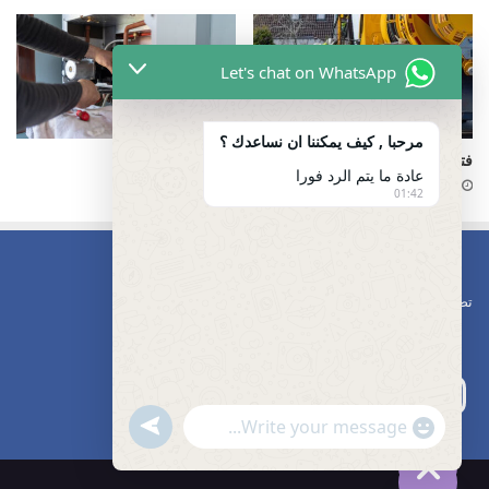
Let's chat on WhatsApp
مرحبا , كيف يمكننا ان نساعدك ؟
فتح مجاري الصرف الصحي
شفط مجاري
عادة ما يتم الرد فورا
23 فبراير، 2025
18 يونيو، 2025
01:42
تصليح مضخات
undefined
"+chaty_settings.lang.emoji_picker+"
WhatsApp
Message