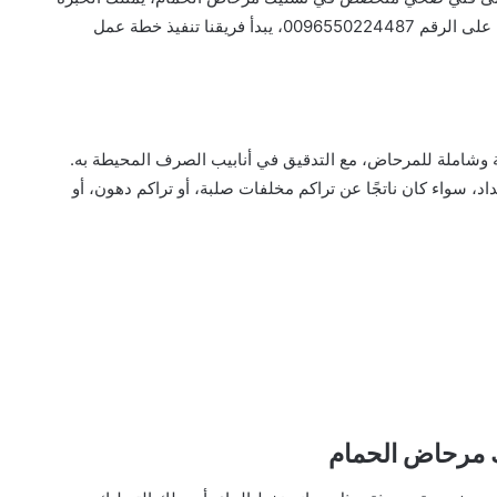
والأدوات التي تضمن حلاً جذريًا وآمنًا. عندما تتواصل معنا على الرقم 0096550224487، يبدأ فريقنا تنفيذ خطة عمل
ة وشاملة للمرحاض، مع التدقيق في أنابيب الصرف المحيطة به.
 سواء كان ناتجًا عن تراكم مخلفات صلبة، أو تراكم دهون، أو