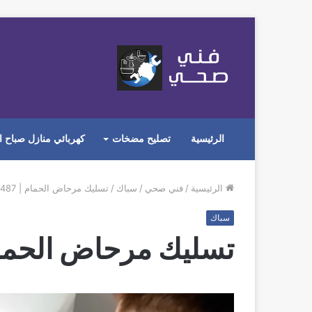
الرئيسية
تصليح مضخات
كهربائي منازل صباح ا
الرئيسية
/
فني صحي
/
سباك
/
تسليك مرحاض الحمام | 0096550224487
سباك
تسليك مرحاض الحمام | 50224487