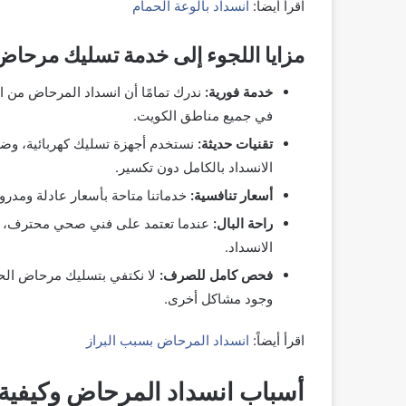
اقرأ أيضاً:
انسداد بالوعة الحمام
مزايا اللجوء إلى خدمة تسليك مرحاض
خدمة فورية:
ندرك تمامًا أن انسداد المرحاض من ال
في جميع مناطق الكويت.
تقنيات حديثة:
نستخدم أجهزة تسليك كهربائية، وضغ
الانسداد بالكامل دون تكسير.
أسعار تنافسية:
خدماتنا متاحة بأسعار عادلة ومدر
راحة البال:
عندما تعتمد على فني صحي محترف، فإ
الانسداد.
فحص كامل للصرف:
لا نكتفي بتسليك مرحاض الح
وجود مشاكل أخرى.
اقرأ أيضاً:
انسداد المرحاض بسبب البراز
أسباب انسداد المرحاض وكيفية 