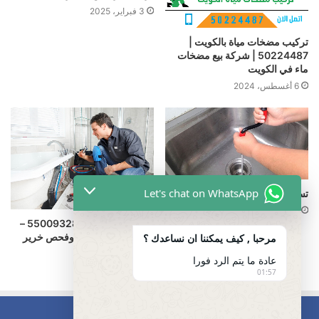
3 فبراير، 2025
تركيب مضخات مياة بالكويت |
50224487 | شركة بيع مضخات
ماء في الكويت
6 أغسطس، 2024
Let's chat on WhatsApp
تسليك بالوعة المطبخ
12 فبراير، 2025
كشف خرير الماء -55009328 –
أفضل شركة كشف وفحص خرير
مرحبا , كيف يمكننا ان نساعدك ؟
المياه بالكويت
عادة ما يتم الرد فورا
3 يناير، 2025
01:57