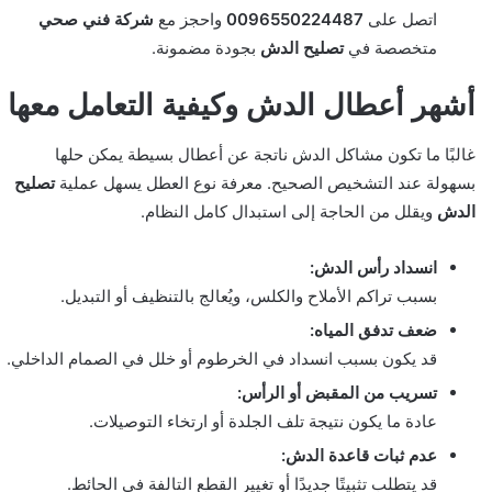
اتصل على
0096550224487
واحجز مع
شركة فني صحي
متخصصة في
تصليح الدش
بجودة مضمونة.
أشهر أعطال الدش وكيفية التعامل معها
غالبًا ما تكون مشاكل الدش ناتجة عن أعطال بسيطة يمكن حلها
بسهولة عند التشخيص الصحيح. معرفة نوع العطل يسهل عملية
تصليح
الدش
ويقلل من الحاجة إلى استبدال كامل النظام.
انسداد رأس الدش:
بسبب تراكم الأملاح والكلس، ويُعالج بالتنظيف أو التبديل.
ضعف تدفق المياه:
قد يكون بسبب انسداد في الخرطوم أو خلل في الصمام الداخلي.
تسريب من المقبض أو الرأس:
عادة ما يكون نتيجة تلف الجلدة أو ارتخاء التوصيلات.
عدم ثبات قاعدة الدش:
قد يتطلب تثبيتًا جديدًا أو تغيير القطع التالفة في الحائط.