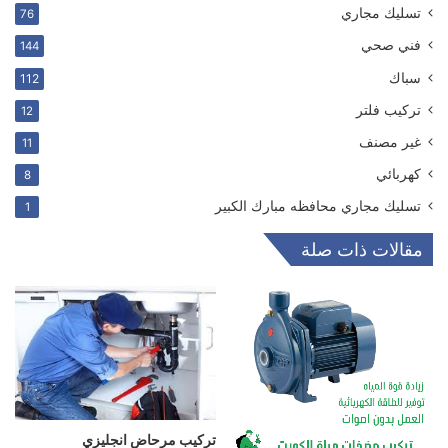
تسليك مجاري
76
فني صحي
144
سباك
112
ترکیب فلتر
12
غير مصنف
11
كهربائي
8
تسليك مجاري محافظه مبارك الكبير
1
مقالات ذات صلة
تركيب مرحاض انجليزي