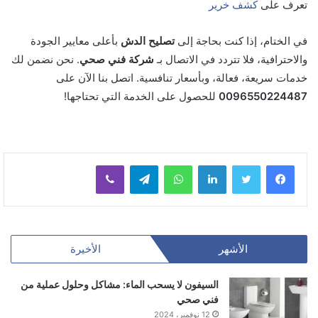
تعرف على
كشف خرير
في الختام، إذا كنت بحاجة إلى
تصليح الدش
بأعلى معايير الجودة
والاحترافية، فلا تتردد في الاتصال بـ
شركة فني صحي
. نحن نضمن لك
خدمات سريعة، فعالة، وبأسعار تنافسية. اتصل بنا الآن على
0096550224487
للحصول على الخدمة التي تحتاجها!
لينكدإن
واتساب
تيلقرام
ڤايبر
الأشهر
الأخيرة
السيفون لا يسحب الماء: مشاكل وحلول عملية من
فني صحي
12 نوفمبر، 2024