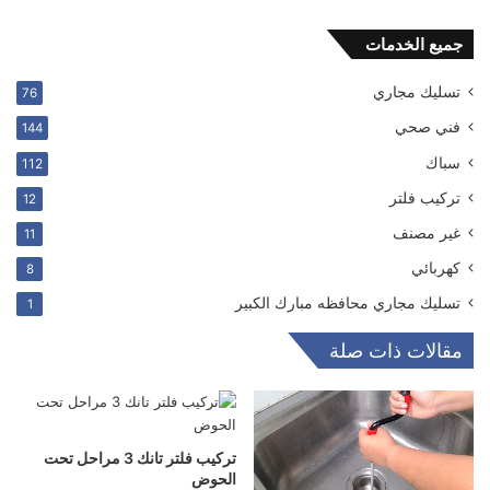
جميع الخدمات
تسليك مجاري
76
فني صحي
144
سباك
112
ترکیب فلتر
12
غير مصنف
11
كهربائي
8
تسليك مجاري محافظه مبارك الكبير
1
مقالات ذات صلة
تركيب فلتر تانك 3 مراحل تحت
الحوض