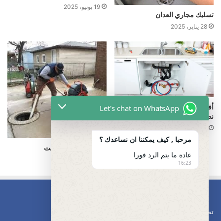
19 يونيو، 2025
تسليك مجاري العدان
28 يناير، 2025
أفضل طرق تسليك مجاري المطبخ :
Let's chat on WhatsApp
نصائح وأدوات فعالة من فني صحي
30 يناير، 2025
مرحبا , كيف يمكننا ان نساعدك ؟
تسليك مجاري بالكويت
عادة ما يتم الرد فورا
23 فبراير، 2025
16:23
تصليح مضخات