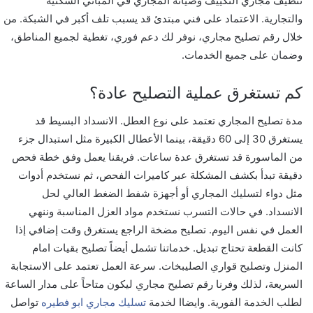
تنظيف مجاري التكييف وصيانة المجاري في المباني السكنية
والتجارية. الاعتماد على فني مبتدئ قد يسبب تلف أكبر في الشبكة. من
خلال رقم تصليح مجاري، نوفر لك دعم فوري، تغطية لجميع المناطق،
وضمان على جميع الخدمات.
كم تستغرق عملية التصليح عادة؟
مدة تصليح المجاري تعتمد على نوع العطل. الانسداد البسيط قد
يستغرق 30 إلى 60 دقيقة، بينما الأعطال الكبيرة مثل استبدال جزء
من الماسورة قد تستغرق عدة ساعات. فريقنا يعمل وفق خطة فحص
دقيقة تبدأ بكشف المشكلة عبر كاميرات الفحص، ثم نستخدم أدوات
مثل دواء لتسليك المجاري أو أجهزة شفط الضغط العالي لحل
الانسداد. في حالات التسرب نستخدم مواد العزل المناسبة وننهي
العمل في نفس اليوم. تصليح مضخة الراجع يستغرق وقت إضافي إذا
كانت القطعة تحتاج تبديل. خدماتنا تشمل أيضاً تصليح بقيات امام
المنزل وتصليح قواري الصليبخات. سرعة العمل تعتمد على الاستجابة
السريعة، لذلك وفرنا رقم تصليح مجاري ليكون متاحاً على مدار الساعة
لطلب الخدمة الفورية. وایضاا لخدمة
تسليك مجاري ابو فطيره
تواصل