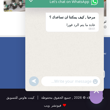
Let's chat on WhatsApp
مضخه ماء الكويت
مرحبا , كيف يمكننا ان نساعدك ؟
تركيب غطاء قاعدة الحمام كليوباترا
15 فبراير، 2025
عادة ما يتم الرد فورا
12 يناير، 2025
08:01
تصليح مضخات
undefined
"+chaty_settings.lang.emoji_picker+"
WhatsApp
Message
شركة الوكلاء © 2026 , جميع الحقوق محفوظة | كينت هاوس للتسويق
Hide
chaty
فيوتشر ويب