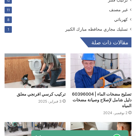
ترکیب فلتر
12
غير مصنف
11
كهربائي
8
تسليك مجاري محافظه مبارك الكبير
1
مقالات ذات صلة
تصليح مضخات الماء | 60396004
تركيب كرسي افرنجي معلق
دليل شامل لإصلاح وصيانة مضخات
3 فبراير، 2025
المياه
2 نوفمبر، 2024