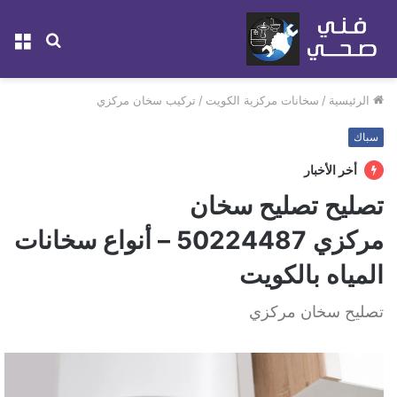
بحث
الق
عن
الرئيسية
/
سخانات مركزية الكويت
/
تركيب سخان مركزي
سباك
أخر الأخبار
تصليح تصليح سخان
مركزي 50224487‬ – أنواع سخانات
المياه بالكويت
تصليح سخان مركزي