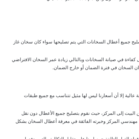
صليح جميع أعطال السخانات التي يتم تصليحها سواء كان سخان غاز
ى كفاءة في صيانة السخانات وبالتالي زيادة عمر السخان الافتراضي
ن السخان في فترة الضمان أو خارج الضمان.
 عالية إلا أن أسعارنا ليس لها مثيل تتناسب مع جميع طبقات
 البيت إلى المركز، حيث نقوم بتصليح جميع الأعطال دون نقل
 بها مهندسي المركز وخبرته الفائقة في معرفة أعطال السخان بشكل
طع الغيار التالفة حرصا منا على تقليل التكاليف التي يدفعها