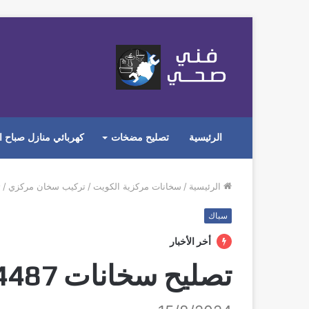
الرئيسية
تصليح مضخات
كهربائي منازل صباح ا
الرئيسية
/
سخانات مركزية الكويت
/
تركيب سخان مركزي
/
‬
سباك
أخر الأخبار
تصليح سخانات ‭50224487‬