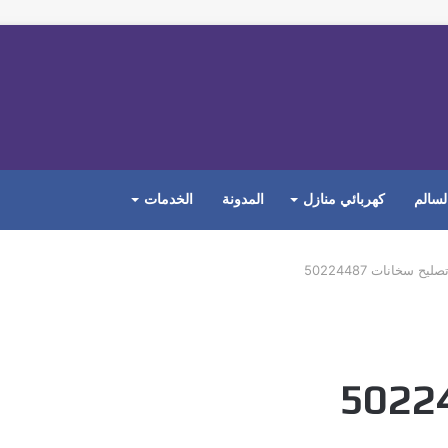
لسالم
كهربائي منازل
المدونة
الخدمات
تصليح سخانات ‭50224487