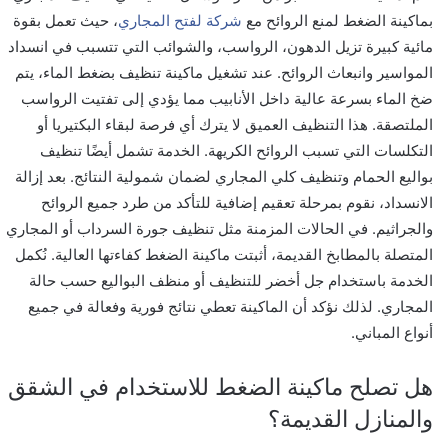
بماكينة الضغط لمنع الروائح مع
شركة لفتح المجاري
، حيث تعمل بقوة
مائية كبيرة تزيل الدهون، الرواسب، والشوائب التي تتسبب في انسداد
المواسير وانبعاث الروائح. عند تشغيل ماكينة تنظيف بضغط الماء، يتم
ضخ الماء بسرعة عالية داخل الأنابيب مما يؤدي إلى تفتيت الرواسب
الملتصقة. هذا التنظيف العميق لا يترك أي فرصة لبقاء البكتيريا أو
التكلسات التي تسبب الروائح الكريهة. الخدمة تشمل أيضًا تنظيف
بواليع الحمام وتنظيف كلي المجاري لضمان شمولية النتائج. بعد إزالة
الانسداد، نقوم بمرحلة تعقيم إضافية للتأكد من طرد جميع الروائح
والجراثيم. في الحالات المزمنة مثل تنظيف جورة السرداب أو المجاري
المتصلة بالمطابخ القديمة، أثبتت ماكينة الضغط كفاءتها العالية. نُكمل
الخدمة باستخدام جل أخضر للتنظيف أو منظف البواليع حسب حالة
المجاري. لذلك نؤكد أن الماكينة تعطي نتائج فورية وفعالة في جميع
أنواع المباني.
هل تصلح ماكينة الضغط للاستخدام في الشقق
والمنازل القديمة؟