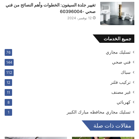
تغيير جلدة السيفون: الخطوات وأهم النصائح من فني
صحي -60396004
12 نوفمبر، 2024
جميع الخدمات
تسليك مجاري
76
فني صحي
144
سباك
112
ترکیب فلتر
12
غير مصنف
11
كهربائي
8
تسليك مجاري محافظه مبارك الكبير
1
مقالات ذات صلة