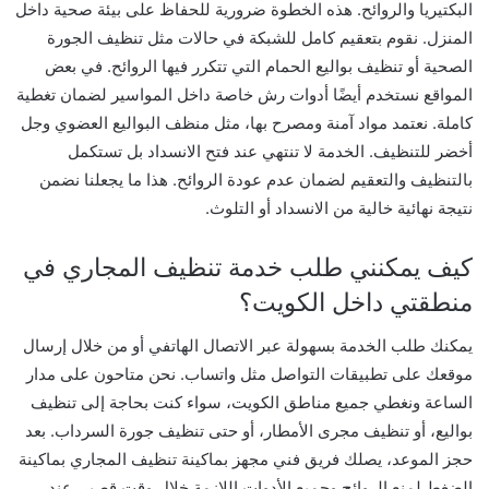
البكتيريا والروائح. هذه الخطوة ضرورية للحفاظ على بيئة صحية داخل
المنزل. نقوم بتعقيم كامل للشبكة في حالات مثل تنظيف الجورة
الصحية أو تنظيف بواليع الحمام التي تتكرر فيها الروائح. في بعض
المواقع نستخدم أيضًا أدوات رش خاصة داخل المواسير لضمان تغطية
كاملة. نعتمد مواد آمنة ومصرح بها، مثل منظف البواليع العضوي وجل
أخضر للتنظيف. الخدمة لا تنتهي عند فتح الانسداد بل تستكمل
بالتنظيف والتعقيم لضمان عدم عودة الروائح. هذا ما يجعلنا نضمن
نتيجة نهائية خالية من الانسداد أو التلوث.
كيف يمكنني طلب خدمة تنظيف المجاري في
منطقتي داخل الكويت؟
يمكنك طلب الخدمة بسهولة عبر الاتصال الهاتفي أو من خلال إرسال
موقعك على تطبيقات التواصل مثل واتساب. نحن متاحون على مدار
الساعة ونغطي جميع مناطق الكويت، سواء كنت بحاجة إلى تنظيف
بواليع، أو تنظيف مجرى الأمطار، أو حتى تنظيف جورة السرداب. بعد
حجز الموعد، يصلك فريق فني مجهز بماكينة تنظيف المجاري بماكينة
الضغط لمنع الروائح وجميع الأدوات اللازمة خلال وقت قصير. عند