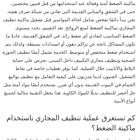
ماكينة الضغط آمنة وفعالة عند استخدامها من قبل فنيين مختصين،
حتى في الشقق والمباني القديمة التي تعاني من شبكة صرف هشة.
نحن نبدأ دائمًا بفحص شامل لحالة المواسير قبل تشغيل ماكينة تنظيف
المجاري بماكينة الضغط لمنع الروائح. بعد التقييم، نحدد مستوى
الضغط المناسب لتفادي أي ضغط زائد. في الشقق القديمة، عادةً ما
تكون المشاكل ناتجة عن تراكم دهون أو انسدادات بسيطة، ولذلك يتم
استخدام ضغط منخفض أو متوسط. الخدمة تشمل أيضًا تنظيف الجورة
الصحية وتنظيف مجاري التكييف داخل المبنى. نحرص على حماية
البلاط والأنابيب خلال العملية، كما نوفر تغطيات خاصة في نقاط
التشغيل. الفنيون لدينا مدربون على كيفية التعامل مع تنظيف بواليع
الحمام في البيوت القديمة بدون أي ضرر. نستخدم أيضًا مواد آمنة مثل
جل أخضر للتنظيف بديلًا للمواد الكاوية. هذا يجعل التقنية مثالية لجميع
أنواع الأبنية.
كم تستغرق عملية تنظيف المجاري باستخدام
ماكينة الضغط؟