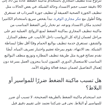
تتراوح مدة تنظيف المجاري باستخدام ماكينة الضغط عادةً بين 30 إلى
90 دقيقة حسب حجم الانسداد وحالة الشبكة. في بعض الحالات مثل
تنظيف الجورة الصحية العميقة أو تنظيف جورة السرداب قد تستغرق
وقتًا أطول مع
تنكر مجاري الوفرة
. نبدأ بفحص سريع باستخدام الكاميرا
لتحديد مكان الانسداد ونوعه، ثم نختار رأس الضغط المناسب من
ماكينة تنظيف المجاري بماكينة الضغط لمنع الروائح. العملية تتم على
مراحل لضمان إزالة كل الرواسب داخل الأنابيب. في معظم المنازل
والشقق، تستغرق خدمة تنظيف بواليع الحمام وقتًا أقل نظرًا لبساطة
الشبكة. بعد الانتهاء، نقوم بمرحلة تعقيم واختبار تصريف المياه. أيضًا
نقدم نصائح فورية مثل طريقة تنظيف المطاره وتوزيع منظف البواليع
المناسب للاستعمال الدوري. الفنيون لدينا ينجزون العمل بسرعة دون
إهمال التفاصيل لضمان نتيجة فعالة وطويلة الأمد.
هل تسبب ماكينة الضغط ضررًا للمواسير أو
البلاط؟
عند استخدام ماكينة الضغط بالطريقة الصحيحة، لا تسبب أي ضرر
للمواسير أو البلاط. نحن في شركتنا نعتمد على تقييم دقيق قبل