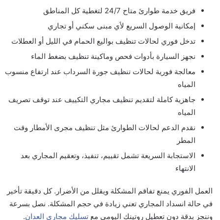
فريق خدمة طوارئ متاح 24/7 لتغطية كل المناطق
إمكانية الوصول السريع لأي مبنى سكني أو تجاري
تدخل فوري لحالات تنظيف بواليع الحمام في الليل أو العطلات
نجهز السيارة بأدوات فحص وماكينة تنظيف بضغط الماء
معالجة فورية لحالات تنظيف جورة السرداب عند ارتفاع منسوب
المياه
جاهزية كاملة لتقديم تنظيف مجاري التكييف عند توقف تصريف
المياه
نقدم الدعم لحالات الطوارئ مثل تنظيف مجرى الأمطار وقت
المطر
الاستجابة السريعة تشمل تقييم، تنفيذ، وتعقيم المجاري بعد
الانتهاء
العمل الفوري يمنع تفاقم المشكلة ويقلل من الأضرار. كل دقيقة تأخير
في حالة انسداد المجاري تعني زيادة في حجم المشكلة. نصل بسرعة
وننجز بدقة دون تعطيل روتينك اليومي مع
تسليك مجاري العدان
.