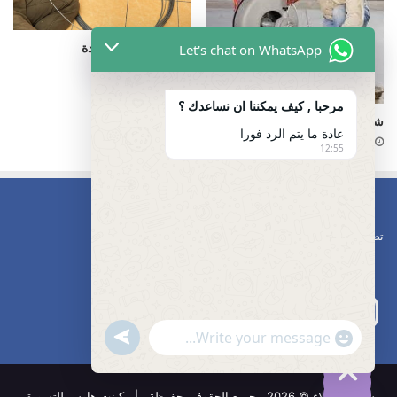
فتح البالوعة المسدودة
Let's chat on WhatsApp
28 يونيو، 2025
مرحبا , كيف يمكننا ان نساعدك ؟
شركات تصريف المجاري
عادة ما يتم الرد فورا
10 فبراير، 2025
12:55
تصليح مضخات
undefined
"+chaty_settings.lang.emoji_picker+"
WhatsApp
Message
شركة الوكلاء © 2026 , جميع الحقوق محفوظة | كينت هاوس للتسويق