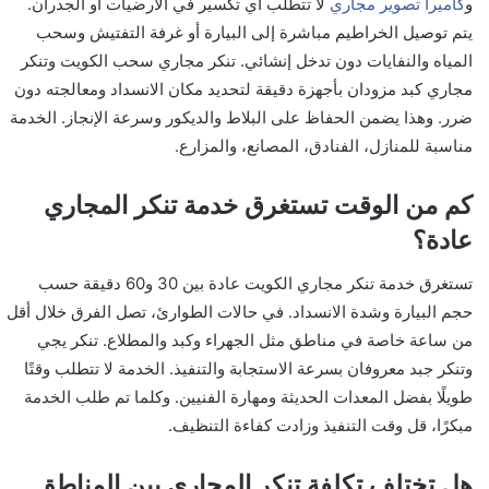
و
كاميرا تصوير مجاري
لا تتطلب أي تكسير في الأرضيات أو الجدران.
يتم توصيل الخراطيم مباشرة إلى البيارة أو غرفة التفتيش وسحب
المياه والنفايات دون تدخل إنشائي. تنكر مجاري سحب الكويت وتنكر
مجاري كبد مزودان بأجهزة دقيقة لتحديد مكان الانسداد ومعالجته دون
ضرر. وهذا يضمن الحفاظ على البلاط والديكور وسرعة الإنجاز. الخدمة
مناسبة للمنازل، الفنادق، المصانع، والمزارع.
كم من الوقت تستغرق خدمة تنكر المجاري
عادة؟
تستغرق خدمة تنكر مجاري الكويت عادة بين 30 و60 دقيقة حسب
حجم البيارة وشدة الانسداد. في حالات الطوارئ، تصل الفرق خلال أقل
من ساعة خاصة في مناطق مثل الجهراء وكبد والمطلاع. تنكر يجي
وتنكر جبد معروفان بسرعة الاستجابة والتنفيذ. الخدمة لا تتطلب وقتًا
طويلًا بفضل المعدات الحديثة ومهارة الفنيين. وكلما تم طلب الخدمة
مبكرًا، قل وقت التنفيذ وزادت كفاءة التنظيف.
هل تختلف تكلفة تنكر المجاري بين المناطق