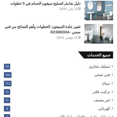
دليل شامل لتصليح سيفون الحمام في 5 خطوات
12 يناير، 2025
تغيير جلدة السيفون: الخطوات وأهم النصائح من فني
صحي -60396004
12 نوفمبر، 2024
جميع الخدمات
تسليك مجاري
76
فني صحي
144
سباك
112
ترکیب فلتر
12
غير مصنف
11
كهربائي
8
تسليك مجاري محافظه مبارك الكبير