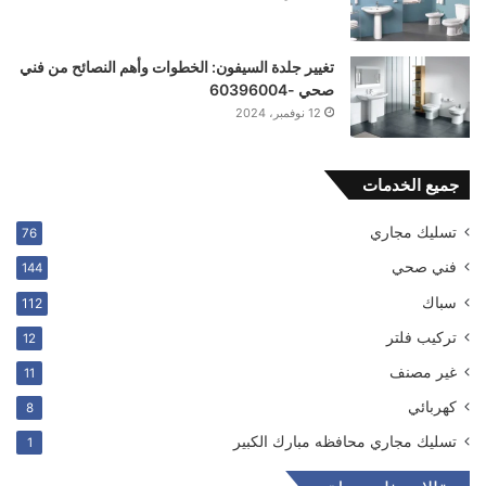
تغيير جلدة السيفون: الخطوات وأهم النصائح من فني
صحي -60396004
12 نوفمبر، 2024
جميع الخدمات
تسليك مجاري
76
فني صحي
144
سباك
112
ترکیب فلتر
12
غير مصنف
11
كهربائي
8
تسليك مجاري محافظه مبارك الكبير
1