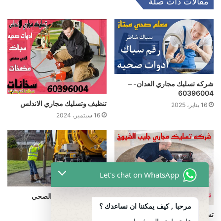
مقالات ذات صلة
شركه تسليك مجاري العدان- –
60396004
تنظيف وتسليك مجاري الاندلس
16 يناير، 2025
16 سبتمبر، 2024
Let's chat on WhatsApp
فتح مجاري الصرف الصحي
مرحبا , كيف يمكننا ان نساعدك ؟
23 فبراير، 2025
تسليك مجاري جليب الشيوخ