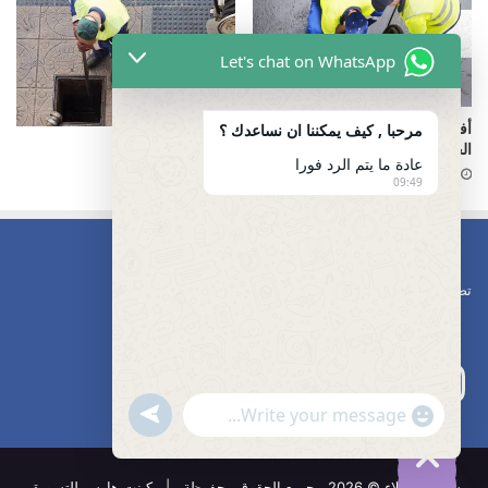
Let's chat on WhatsApp
أفضل شركة تسليك مجاري
مرحبا , كيف يمكننا ان نساعدك ؟
تسليك مجاري
الحمامات أسرع خدمة
عادة ما يتم الرد فورا
12 أغسطس، 2024
20 فبراير، 2025
09:49
تصليح مضخات
undefined
"+chaty_settings.lang.emoji_picker+"
WhatsApp
Message
شركة الوكلاء © 2026 , جميع الحقوق محفوظة | كينت هاوس للتسويق