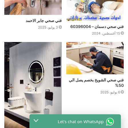
فني صحي جابر الاحمد
فني صحي دسمان – 60396004
3 يوليو، 2025
15 أغسطس، 2024
فني صحي الشويخ بخصم یصل الي
50%
6 يوليو، 2025
Let's chat on WhatsApp