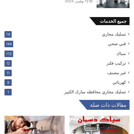
12 نوفمبر، 2024
جميع الخدمات
تسليك مجاري
76
فني صحي
144
سباك
112
ترکیب فلتر
12
غير مصنف
11
كهربائي
8
تسليك مجاري محافظه مبارك الكبير
1
مقالات ذات صلة