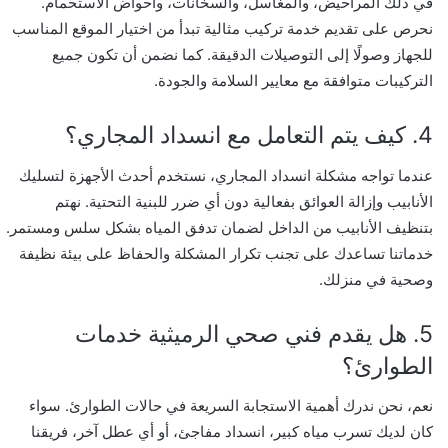
في ذلك المراحيض، والمغاسل، والسخانات، وأحواض الاستحمام.
نحرص على تقديم خدمة تركيب مثالية تبدأ من اختيار الموقع المناسب
للجهاز وصولًا إلى التوصيلات الدقيقة. كما نضمن أن تكون جميع
التركيبات متوافقة مع معايير السلامة والجودة.
4. كيف يتم التعامل مع انسداد المجاري؟
عندما تواجه مشكلة انسداد المجاري، نستخدم أحدث الأجهزة لتسليك
الأنابيب وإزالة العوائق بفعالية دون أي ضرر للبنية التحتية. نهتم
بتنظيف الأنابيب من الداخل لضمان تدفق المياه بشكل سلس ومستمر.
خدماتنا تساعدك على تجنب تكرار المشكلة والحفاظ على بيئة نظيفة
وصحية في منزلك.
5. هل يقدم فني صحي الرميثية خدمات
الطوارئ؟
نعم، نحن ندرك أهمية الاستجابة السريعة في حالات الطوارئ. سواء
كان لديك تسرب مياه كبير، انسداد مفاجئ، أو أي عطل آخر، فريقنا