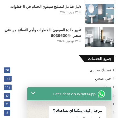
دليل شامل لتصليح سيفون الحمام في 5 خطوات
12 يناير، 2025
تغيير جلدة السيفون: الخطوات وأهم النصائح من فني
صحي -60396004
12 نوفمبر، 2024
جميع الخدمات
تسليك مجاري
76
فني صحي
144
سباك
112
Let's chat on WhatsApp
ترکیب فلتر
12
غير مصنف
11
مرحبا , كيف يمكننا ان نساعدك ؟
كهربائي
8