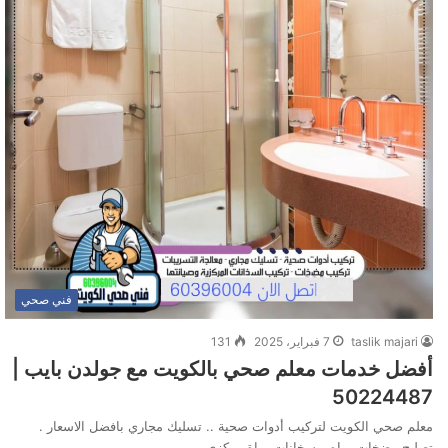
فني صحي
taslik majari
7 فبراير، 2025
131
أفضل خدمات معلم صحي بالكويت مع جولدن بايب |
50224487
معلم صحي الكويت لتركيب أدوات صحية .. تسليك مجاري بافضل الاسعار .
تصليح مضخات مياه و سخانات مياة مركزي .…