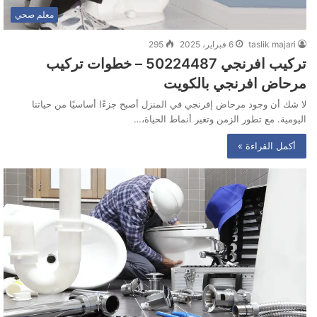
معلم صحي
taslik majari
6 فبراير، 2025
295
تركيب افرنجي 50224487‬ – خطوات تركيب
مرحاض افرنجي بالكويت
لا شك أن وجود مرحاض إفرنجي في المنزل أصبح جزءًا أساسيًا من حياتنا
اليومية. مع تطور الزمن وتغير أنماط الحياة،…
أكمل القراءة »