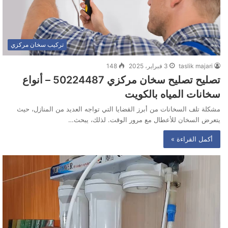
تركيب سخان مركزي
taslik majari
3 فبراير، 2025
148
تصليح تصليح سخان مركزي 50224487‬ – أنواع
سخانات المياه بالكويت
مشكلة تلف السخانات من أبرز القضايا التي تواجه العديد من المنازل، حيث
يتعرض السخان للأعطال مع مرور الوقت. لذلك، يبحث…
أكمل القراءة »