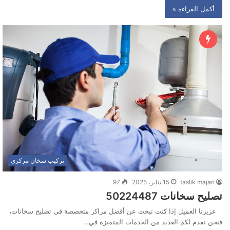
أكمل القراءة »
تركيب سخان مركزي
taslik majari
15 يناير، 2025
97
تصليح سخانات ‭50224487‬
عزيزنا العميل إذا كنت تبحث عن أفضل مراكز متخصصة في تصليح سخانات،
فنحن نقدم لكم العديد من الخدمات المتميزة في…