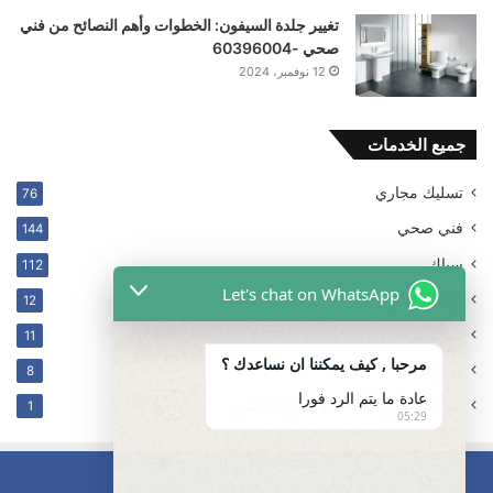
تغيير جلدة السيفون: الخطوات وأهم النصائح من فني
صحي -60396004
12 نوفمبر، 2024
جميع الخدمات
تسليك مجاري
76
فني صحي
144
سباك
112
Let's chat on WhatsApp
ترکیب فلتر
12
غير مصنف
11
مرحبا , كيف يمكننا ان نساعدك ؟
كهربائي
8
عادة ما يتم الرد فورا
تسليك مجاري محافظه مبارك الكبير
1
05:29