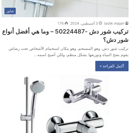
شاور
taslik majari
3 أغسطس، 2024
176
تركيب شور دش -50224487‬ – وما هي أفضل أنواع
شور دش؟
تركيب شور دش، وهو المستحم، وهو مكان استحمام الأشخاص تحت رشاش
يقوم بضخ المياه وتوزيعها بشكل منظم، ولكن أصبح اسمه…
أكمل القراءة »