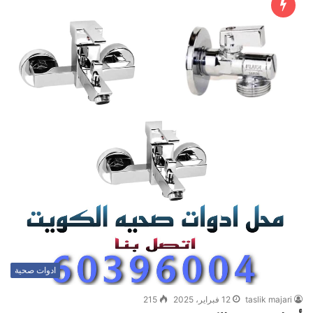
ادوات صحية
taslik majari
12 فبراير، 2025
215