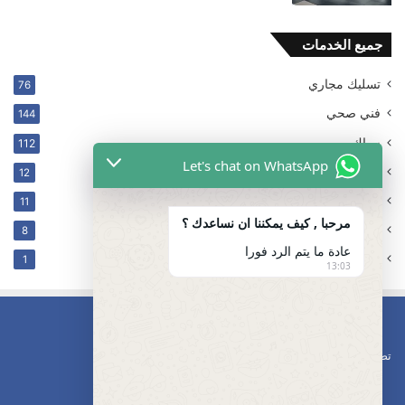
جميع الخدمات
تسليك مجاري
76
فني صحي
144
سباك
112
Let's chat on WhatsApp
ترکیب فلتر
12
غير مصنف
11
مرحبا , كيف يمكننا ان نساعدك ؟
كهربائي
8
عادة ما يتم الرد فورا
تسليك مجاري محافظه مبارك الكبير
1
13:03
تصليح مضخات