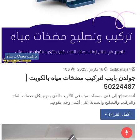
تركيب مضخات مياة
taslik majari
16 مارس، 2025
103
جولدن بايب لتركيب مضخات مياه بالكويت |
50224487
أنت تحتاج إلى فني مضخات مياه في الكويت الذي يقوم بكل خدمات الفك
والتركيب والتصليح والصيانة على أكمل وجه، يقوم…
أكمل القراءة »