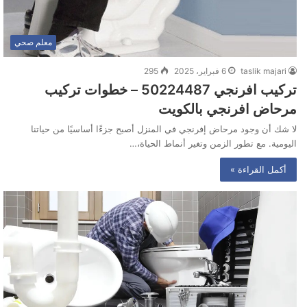
معلم صحي
taslik majari
6 فبراير، 2025
295
تركيب افرنجي 50224487‬ – خطوات تركيب
مرحاض افرنجي بالكويت
لا شك أن وجود مرحاض إفرنجي في المنزل أصبح جزءًا أساسيًا من حياتنا
اليومية. مع تطور الزمن وتغير أنماط الحياة،…
أكمل القراءة »