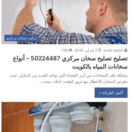
تركيب سخان مركزي
taslik majari
3 فبراير، 2025
148
تصليح تصليح سخان مركزي 50224487‬ – أنواع
سخانات المياه بالكويت
مشكلة تلف السخانات من أبرز القضايا التي تواجه العديد من المنازل، حيث
يتعرض السخان للأعطال مع مرور الوقت. لذلك، يبحث…
أكمل القراءة »