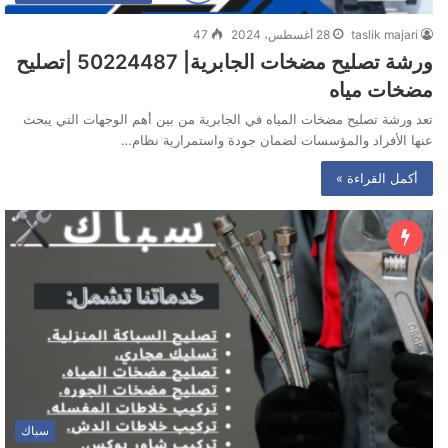
taslik majari
28 أغسطس، 2024
47
ورشة تصليح مضخات الجابرية| 50224487 |تصليح
مضخات مياه
تعد ورشة تصليح مضخات المياه في الجابرية من بين أهم الوجهات التي يبحث
عنها الأفراد والمؤسسات لضمان جودة واستمرارية نظام…
أكمل القراءة »
سباك