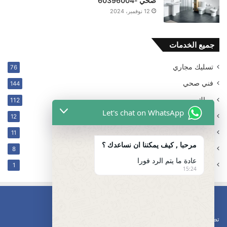
صحي -60396004
12 نوفمبر، 2024
جميع الخدمات
تسليك مجاري
76
فني صحي
144
سباك
112
Let's chat on WhatsApp
ترکیب فلتر
12
غير مصنف
11
مرحبا , كيف يمكننا ان نساعدك ؟
كهربائي
8
عادة ما يتم الرد فورا
تسليك مجاري محافظه مبارك الكبير
1
15:24
تصليح مضخات