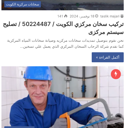
سخانات مركزية الكويت
taslik majari
18 نوفمبر، 2024
141
تركيب سخان مركزي الكويت / 50224487 / تصليح
سيستم مركزى
نحن نقوم بتوصيل تمديدات سخانات مركزيه وصيانة سخانات المياه المركزية
كما تقدم شركة الرحاب السخان المركزي الذي يعمل علي تسخين…
أكمل القراءة »