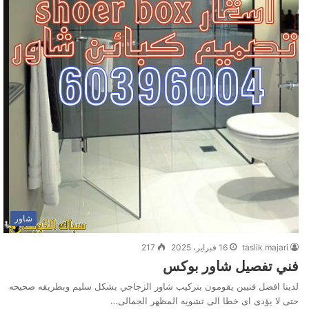
شاور
taslik majari
16 فبراير، 2025
217
فني تفصيل شاور بوكس
لدينا افضل فنيبن يقومون بتركيب شاور الزجاجي بشكل سليم وبطريقه صحيحه
حتى لا يؤدى اى خطا الى تشويه المظهر الجمالى…