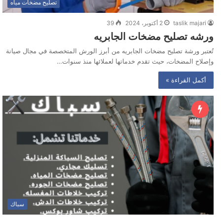
تصليح مضخات مياه
taslik majari
2 أكتوبر، 2024
39
ورشه تصليح مضخات الجابريه
تُعتبر ورشة تصليح مضخات الجابريه من أبرز الورش المتخصصة في مجال صيانة
وإصلاح المضخات، حيث تقدم خدماتها لعملائها منذ سنوات…
أكمل القراءة »
سباك