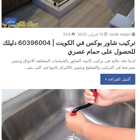
شاور
taslik majari
15 فبراير، 2025
334
تركيب شاور بوكس في الكويت | 60396004 دليلك
للحصول على حمام عصري
لدينا دقه عاليه فى تركيب كابينه الشاور بالحمامات المختلفه الاذواق ونتميز
بسرعتنا فى التركيب والتصليح ونتميز بالالتزام بالمواعيد التى يتم…
أكمل القراءة »