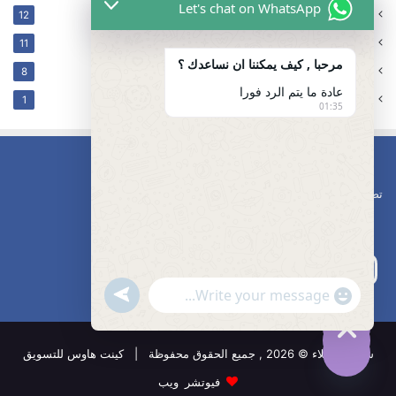
Let's chat on WhatsApp
ترکیب فلتر
12
غير مصنف
11
مرحبا , كيف يمكننا ان نساعدك ؟
كهربائي
8
عادة ما يتم الرد فورا
تسليك مجاري محافظه مبارك الكبير
1
01:35
تصليح مضخات
undefined
"+chaty_settings.lang.emoji_picker+"
WhatsApp
Message
شركة الوكلاء © 2026 , جميع الحقوق محفوظة | كينت هاوس للتسويق
Hide
chaty
فيوتشر ويب