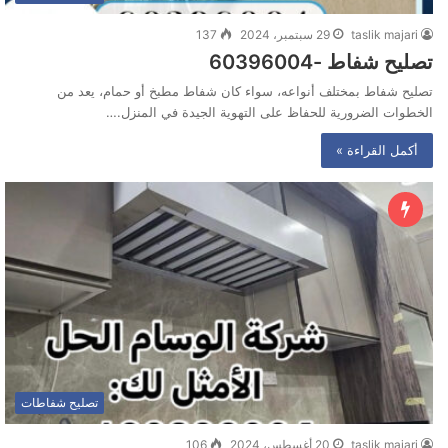
taslik majari
29 سبتمبر، 2024
137
تصليح شفاط -60396004
تصليح شفاط بمختلف أنواعه، سواء كان شفاط مطبخ أو حمام، يعد من
الخطوات الضرورية للحفاظ على التهوية الجيدة في المنزل.…
أكمل القراءة »
تصليح شفاطات
taslik majari
20 أغسطس، 2024
106