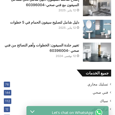
السيفون مع فني صحي-60396004
12 يناير، 2025
دليل شامل لتصليح سيفون الحمام في 5 خطوات
12 يناير، 2025
تغيير جلدة السيفون: الخطوات وأهم النصائح من فني
صحي -60396004
12 نوفمبر، 2024
جميع الخدمات
تسليك مجاري
76
فني صحي
144
سباك
112
Let's chat on WhatsApp
ترکیب فلتر
12