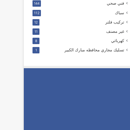
فني صحي
144
سباك
112
ترکیب فلتر
12
غير مصنف
11
كهربائي
8
تسليك مجاري محافظه مبارك الكبير
1