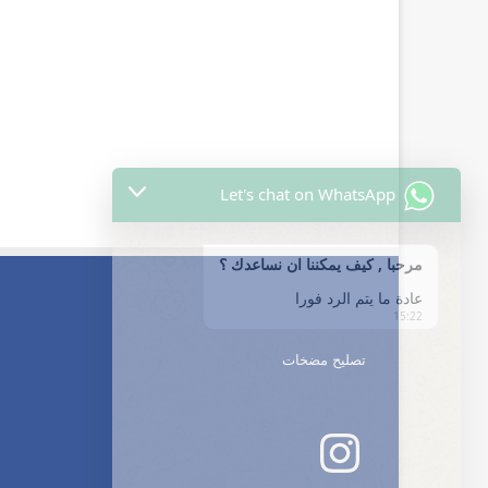
Let's chat on WhatsApp
مرحبا , كيف يمكننا ان نساعدك ؟
عادة ما يتم الرد فورا
15:22
تصليح مضخات
إنستجرام
undefined
"+chaty_settings.lang.emoji_picker+"
WhatsApp