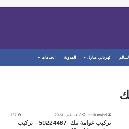
لسالم
كهربائي منازل
المدونة
الخدمات
ك
taslik majari
3 أغسطس، 2024
137
تركيب عوامة تنك -50224487‬ – تركيب