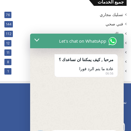
جميع الخدمات
تسليك مجاري
76
فني صحي
144
سباك
112
Let's chat on WhatsApp
ترکیب فلتر
12
غير مصنف
11
مرحبا , كيف يمكننا ان نساعدك ؟
كهربائي
8
عادة ما يتم الرد فورا
تسليك مجاري محافظه مبارك الكبير
1
06:56
تصليح مضخات