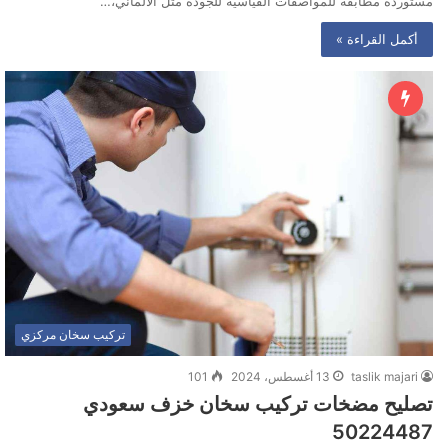
مستوردة مطابقة للمواصفات القياسية للجودة مثل الألماني،…
أكمل القراءة »
تركيب سخان مركزي
taslik majari
13 أغسطس، 2024
101
تصليح مضخات تركيب سخان خزف سعودي
50224487‬