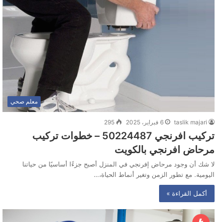
معلم صحي
taslik majari
6 فبراير، 2025
295
تركيب افرنجي 50224487‬ – خطوات تركيب
مرحاض افرنجي بالكويت
لا شك أن وجود مرحاض إفرنجي في المنزل أصبح جزءًا أساسيًا من حياتنا
اليومية. مع تطور الزمن وتغير أنماط الحياة،…
أكمل القراءة »