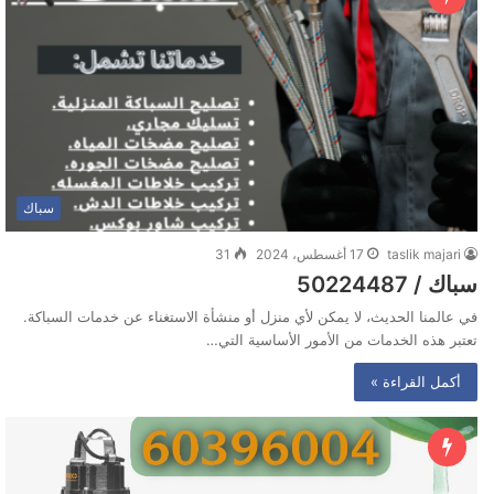
سباك
taslik majari
17 أغسطس، 2024
31
سباك / 50224487
في عالمنا الحديث، لا يمكن لأي منزل أو منشأة الاستغناء عن خدمات السباكة.
تعتبر هذه الخدمات من الأمور الأساسية التي…
أكمل القراءة »