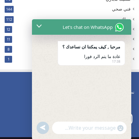
فني صحي
144
سباك
112
Let's chat on WhatsApp
ترکیب فلتر
12
غير مصنف
11
مرحبا , كيف يمكننا ان نساعدك ؟
كهربائي
8
عادة ما يتم الرد فورا
تسليك مجاري محافظه مبارك الكبير
1
17:38
تصليح مضخات
undefined
"+chaty_settings.lang.emoji_picker+"
WhatsApp
Message