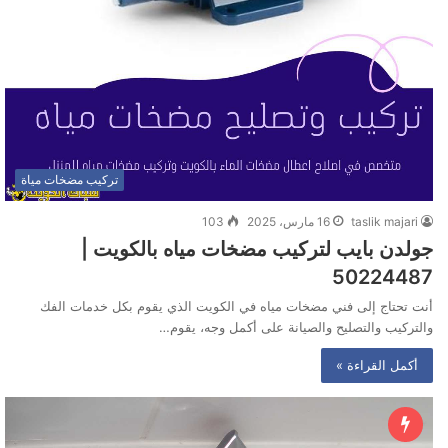
تركيب مضخات مياة
taslik majari
16 مارس، 2025
103
جولدن بايب لتركيب مضخات مياه بالكويت |
50224487
أنت تحتاج إلى فني مضخات مياه في الكويت الذي يقوم بكل خدمات الفك
والتركيب والتصليح والصيانة على أكمل وجه، يقوم…
أكمل القراءة »