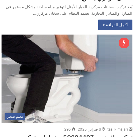
يُعد تركيب سخانات مركزية الخيار الأمثل لتوفير مياه ساخنة بشكل مستمر في
المنازل والمباني التجارية. يعتمد النظام على سخان مركزي…
أكمل القراءة »
معلم صحي
taslik majari
6 فبراير، 2025
295