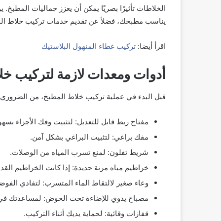
الخلاطات تأثيرًا بصريًا يمكن أن يعزز جماليات المطب
يناسب مطبخك، فضلاً عن تقديم خدمات تركيب خلاط ال
اقرأ أيضا:
تركيب غطاء المنهول البلاستيك
أدوات ومعدات لازمة لتركيب خل
قبل البدء في عملية تركيب خلاط المطبخ، من الضروري تجه
مفتاح ربط قابل للتعديل: لتثبيت وفك الأجزاء بسهو
مفك براغي: لتثبيت البراغي بشكل آمن.
شريط تفلون: لمنع تسرب المياه من الوصلات.
خراطيم مياه مرنة جديدة: إذا كانت الخراطيم القديم
وعاء صغير لالتقاط الماء المتسرب: لتفادي الفوضى
مصباح يدوي للإضاءة تحت الحوض: لمساعدتك في ر
قفازات وقائية: لحماية يديك أثناء التركيب.