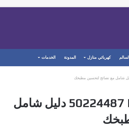
لسالم
كهربائي منازل
المدونة
الخدمات
تركيب خلاط المطبخ| 50224487‬ دليل شامل
طبخك