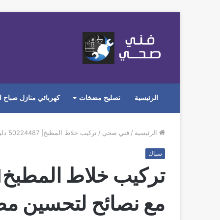
الرئيسية
تصليح مضخات
كهربائي منازل صباح ا
الرئيسية
/
فني صحي
/
تركيب خلاط المطبخ| 50224487‬ دليل شامل مع نصائح لتحسين مطبخك
سباك
مع نصائح لتحسين م