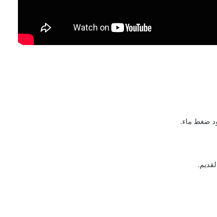
ود ضغط ماء.
لقديم.